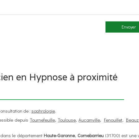
Envoyer
cien en Hypnose à proximité
onsultation de :
sophrologie
.
essible depuis
Tournefeuille
,
Toulouse
,
Aucamville
,
Fenouillet
,
Beauze
 dans le département
Haute-Garonne
,
Cornebarrieu
(31700) est une v