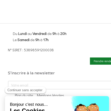
Du
Lundi
au
Vendredi
de
9h
à
20h
Le
Samedi
de
9h
à
17h
N° SIRET : 53898591200038
Prendre rend
S'inscrire à la newsletter
Votre email
Plan du site
Mentions légales