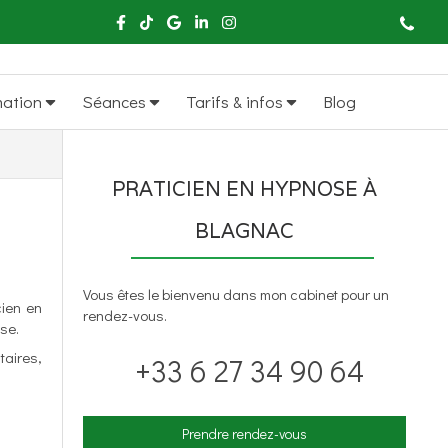
mation
Séances
Tarifs & infos
Blog
PRATICIEN EN HYPNOSE À
BLAGNAC
Vous êtes le bienvenu dans mon cabinet pour un
cien en
rendez-vous.
se.
taires,
+33 6 27 34 90 64
Prendre rendez-vous