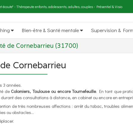
t écoute" - Thérapeute enfants, adolescents, adultes, couples - Présentiel & Visio
ching
Bien-être & Santé mentale
Supervision & For
té de Cornebarrieu (31700)
 de Cornebarrieu
s 3 années.
ité de
Colomiers, Toulouse ou encore Tournefeuille
. En tant que prati
 durant des consultations à distance, en cabinet ou encore en entrepri
vention de très nombreuses affections : arrêt du tabac, troubles alimen
es ou obstacles...
éplacer.