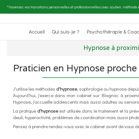
"Traversez vos transitions personnelles et professionnelles avec soutien, méthode e
Accueil
Qui suis-je ?
Psychothérapie & Coa
Hypnose à proximi
Praticien en Hypnose proche
J'utilise les méthodes
d'hypnose
, sophrologie ou hypnose depui
Aujourd'hui, j'exerce dans mon cabinet sur Blagnac à proxim
Hypnose, j'accueille adolescents mais aussi adultes ou seniors
La pratique
d'hypnose
est utilisée dans le traitement et la pré
deuil, hyperactivité, problèmes de coordination mais aussi phobi
Pensez à prendre rendez-vous avec le cabinet avant de vous d