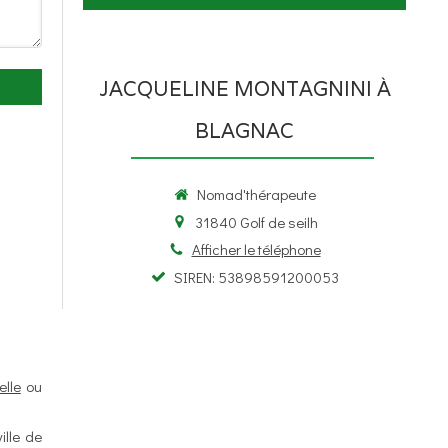
JACQUELINE MONTAGNINI À
BLAGNAC
Nomad'thérapeute
31840
Golf de seilh
Afficher le téléphone
SIREN: 53898591200053
lle
ou
ille de