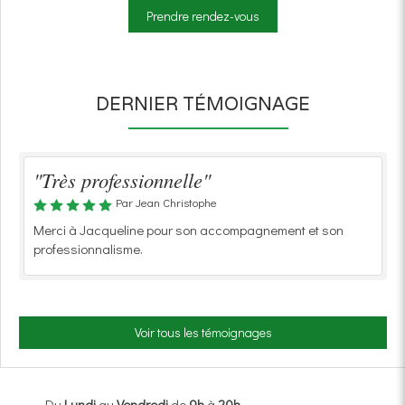
Prendre rendez-vous
DERNIER TÉMOIGNAGE
"Très professionnelle"
Par Jean Christophe
Merci à Jacqueline pour son accompagnement et son
professionnalisme.
Voir tous les témoignages
Du
Lundi
au
Vendredi
de
9h
à
20h