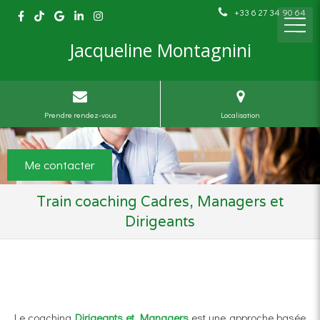
+33 6 27 34 90 64
Jacqueline Montagnini
Prendre rendez-vous
Localisation
Me contacter
Train coaching Cadres, Managers et
Dirigeants
Le coaching
Dirigeants et Managers
est une approche basée