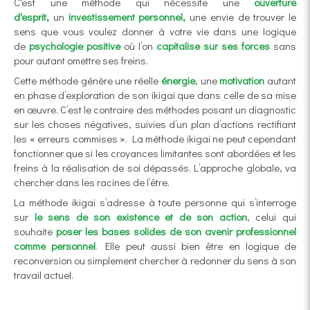
C'est une méthode qui nécessite une
ouverture
d'esprit,
un
investissement personnel,
une envie de trouver le
sens que vous voulez donner à votre vie dans une logique
de
psychologie positive
où l’on
capitalise sur ses forces
sans
pour autant omettre ses freins.
Cette méthode génère une réelle
énergie
, une
motivation
autant
en phase
d’exploration de son ikigai que dans celle
de sa mise
en œuvre. C’est le contraire des méthodes posant un diagnostic
sur les choses négatives, suivies d’un plan d’actions rectifiant
les « erreurs commises ». La méthode ikigai
ne peut cependant
fonctionner que si les
croyances limitantes sont abordées et les
freins à la réalisation de soi dépassés.
L’approche globale, va
chercher dans les racines de l’être.
La méthode ikigai s’adresse à toute personne qui s’interroge
sur
le sens de son existence et de son action
, celui qui
souhaite
poser les bases solides de son avenir professionnel
comme personnel
.
Elle peut aussi bien être en logique de
reconversion ou simplement chercher à redonner du sens à son
travail actuel.