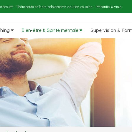
t écoute" - Thérapeute enfants, adolescents, adultes, couples - Présentiel & Visio
ching
Bien-être & Santé mentale
Supervision & For