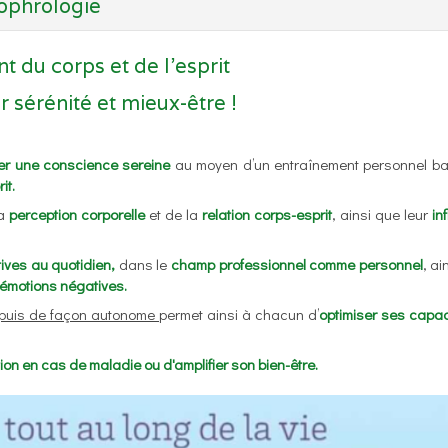
ophrologie
 du corps et de l’esprit
 sérénité et mieux-être !
er une conscience sereine
au moyen d’un entraînement personnel b
it.
la
perception corporelle
et de la
relation corps-esprit
, ainsi que leur
in
tives au quotidien,
dans le
champ professionnel comme personnel
, ai
 émotions négatives.
 puis de façon autonome
permet ainsi à chacun d’
optimiser ses capac
ion en cas de maladie ou d'amplifier son bien-être.