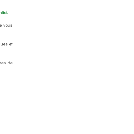
tiel.
ue vous
ques et
smes de