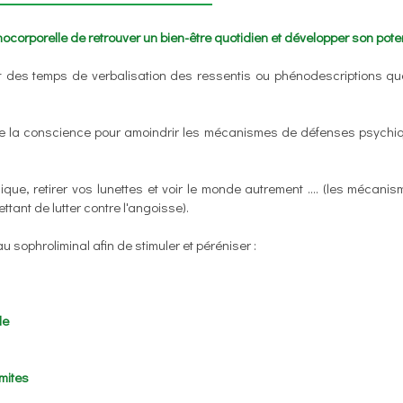
corporelle de retrouver un bien-être quotidien et développer son poten
t des temps de verbalisation des ressentis ou phénodescriptions q
 de la conscience pour amoindrir les mécanismes de défenses psychi
que, retirer vos lunettes et voir le monde autrement …. (les mécani
ant de lutter contre l'angoisse).
u sophroliminal afin de stimuler et péréniser :
le
imites