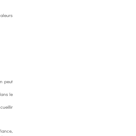
valeurs
on peut
dans le
ueillir
fiance,