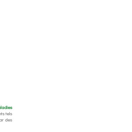
ladies
ts tels
ar des