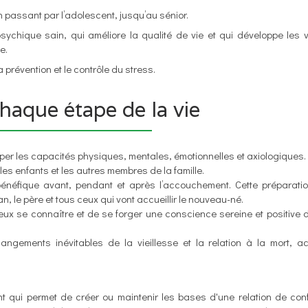
n passant par l’adolescent, jusqu’au sénior.
sychique sain, qui améliore la qualité de vie et qui développe les 
e.
 prévention et le contrôle du stress.
haque étape de la vie
opper les capacités physiques, mentales, émotionnelles et axiologiques.
 les enfants et les autres membres de la famille.
bénéfique avant, pendant et après l’accouchement. Cette préparati
n, le père et tous ceux qui vont accueillir le nouveau-né.
ieux se connaître et de se forger une conscience sereine et positive 
gements inévitables de la vieillesse et la relation à la mort, acc
t qui permet de créer ou maintenir les bases d'une relation de con