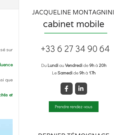
JACQUELINE MONTAGNINI
cabinet mobile
+33 6 27 34 90 64
asé sur
fluence
Du
Lundi
au
Vendredi
de
9h
à
20h
Le
Samedi
de
9h
à
17h
nsi que
ités et
Prendre rendez-vous