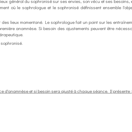
 lieux général du sophronisé sur ses envies, son vécu et ses besoins, e
nt où le sophrologue et le sophronisé définissent ensemble l'obje
at des lieux momentané. Le sophrologue fait un point sur les entraîne
a première anamnèse. Si besoin des ajustements peuvent être nécessa
hérapeutique.
du sophronisé.
ance d'anamnèse et si besoin sera ajusté à chaque séance. Il présente :