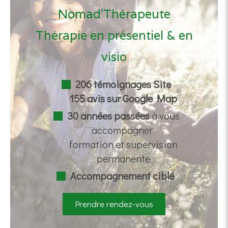
Nomad'Thérapeute
Thérapie en présentiel & en
visio
206 témoignages Site
155 avis sur Google Map
30 années passées
à vous
accompagner
formation et supervision
permanente
Accompagnement ciblé
Prendre rendez-vous