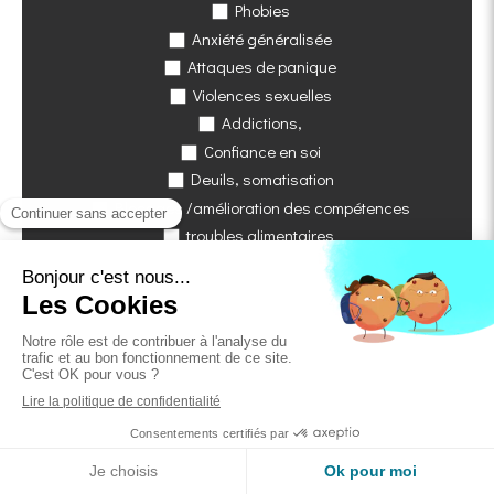
Phobies
Anxiété généralisée
Attaques de panique
Violences sexuelles
Addictions,
Confiance en soi
Deuils, somatisation
Blocages /amélioration des compétences
troubles alimentaires
En savoir plus