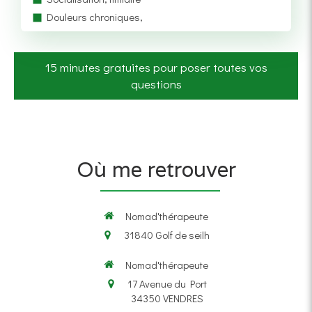
Douleurs chroniques,
15 minutes gratuites pour poser toutes vos
questions
Où me retrouver
Nomad'thérapeute
31840
Golf de seilh
Nomad'thérapeute
17 Avenue du Port
34350
VENDRES