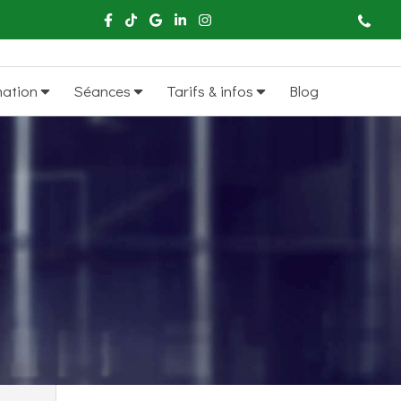
mation
Séances
Tarifs & infos
Blog