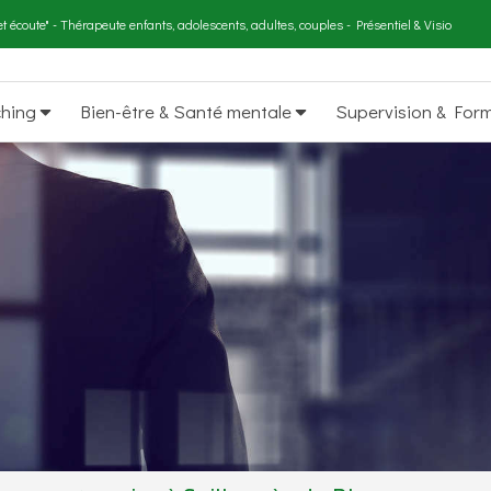
t écoute" - Thérapeute enfants, adolescents, adultes, couples - Présentiel & Visio
ching
Bien-être & Santé mentale
Supervision & For