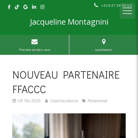
+33 6 27 34 90 64
Jacqueline Montagnini
Prendre rendez-vous
Localisation
NOUVEAU PARTENAIRE
FFACCC
08 Fév 2026
Coachresilience
Partenariat