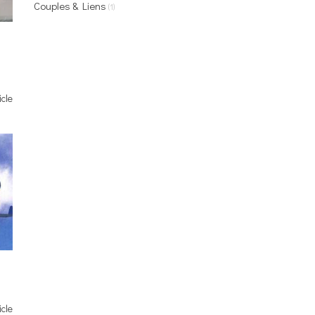
Couples & Liens
(1)
icle
icle