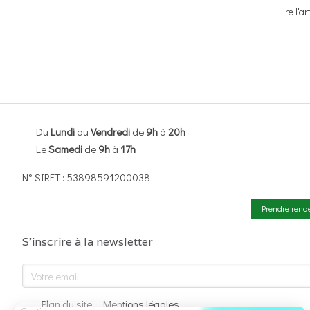
Lire l'ar
Du
Lundi
au
Vendredi
de
9h
à
20h
Le
Samedi
de
9h
à
17h
N° SIRET : 53898591200038
Prendre rend
S'inscrire à la newsletter
Votre email
Plan du site
Mentions légales