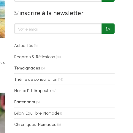
S'inscrire à la newsletter
Votre email
Actualités
(6)
Regards & Réflexions
(10)
icle
Témoignages
(6)
Thème de consultation
(14)
Nomad'Thérapeute
(17)
Partenariat
(5)
Bilan Equilibre Nomade
(2)
Chroniques Nomades
(6)