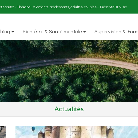
t écoute" - Thérapeute enfants, adolescents, adultes, couples - Présentiel & Visio
ching
Bien-être & Santé mentale
Supervision & For
Actualités