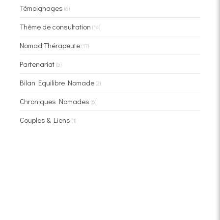
Témoignages
(6)
Thème de consultation
(14)
Nomad'Thérapeute
(17)
Partenariat
(5)
Bilan Equilibre Nomade
(2)
Chroniques Nomades
(6)
Couples & Liens
(1)