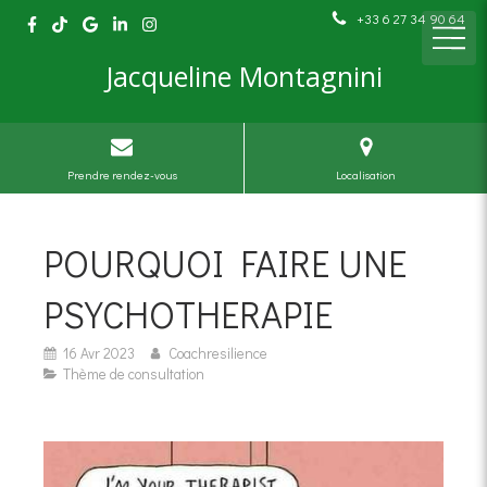
+33 6 27 34 90 64
Jacqueline Montagnini
Prendre rendez-vous
Localisation
POURQUOI FAIRE UNE
PSYCHOTHERAPIE
16 Avr 2023
Coachresilience
Thème de consultation