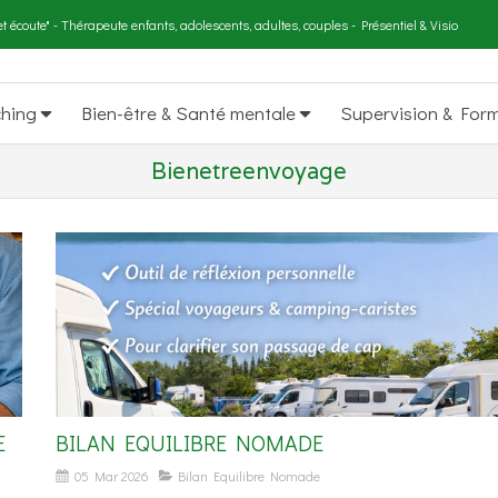
t écoute" - Thérapeute enfants, adolescents, adultes, couples - Présentiel & Visio
ching
Bien-être & Santé mentale
Supervision & For
Bienetreenvoyage
E
BILAN EQUILIBRE NOMADE
05 Mar 2026
Bilan Equilibre Nomade