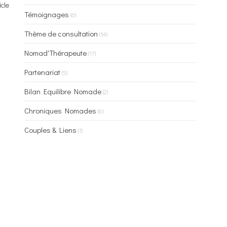
icle
Témoignages
(6)
Thème de consultation
(14)
Nomad'Thérapeute
(17)
Partenariat
(5)
Bilan Equilibre Nomade
(2)
Chroniques Nomades
(6)
Couples & Liens
(1)