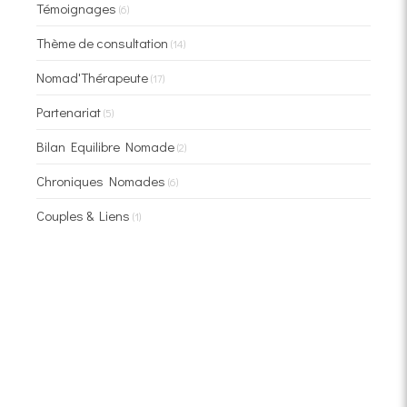
Témoignages
(6)
Thème de consultation
(14)
Nomad'Thérapeute
(17)
Partenariat
(5)
Bilan Equilibre Nomade
(2)
Chroniques Nomades
(6)
Couples & Liens
(1)