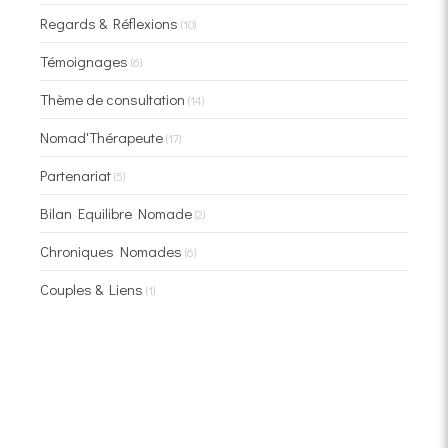
Regards & Réflexions
(10)
Témoignages
(6)
Thème de consultation
(14)
Nomad'Thérapeute
(17)
Partenariat
(5)
Bilan Equilibre Nomade
(2)
Chroniques Nomades
(6)
Couples & Liens
(1)