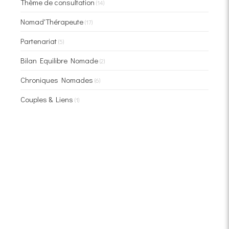
Thème de consultation
(14)
Nomad'Thérapeute
(17)
Partenariat
(5)
Bilan Equilibre Nomade
(2)
Chroniques Nomades
(6)
Couples & Liens
(1)