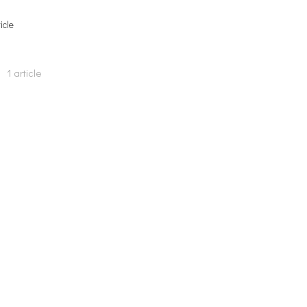
ticle
1 article