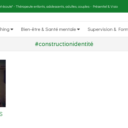
t écoute" - Thérapeute enfants, adolescents, adultes, couples - Présentiel & Visio
ching
Bien-être & Santé mentale
Supervision & For
#constructionidentité
S