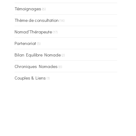
Témoignages
(6)
Thème de consultation
(14)
Nomad'Thérapeute
(17)
Partenariat
(5)
Bilan Equilibre Nomade
(2)
Chroniques Nomades
(6)
Couples & Liens
(1)