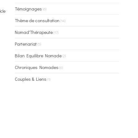
Témoignages
(6)
icle
Thème de consultation
(14)
Nomad'Thérapeute
(17)
Partenariat
(5)
Bilan Equilibre Nomade
(2)
Chroniques Nomades
(6)
Couples & Liens
(1)