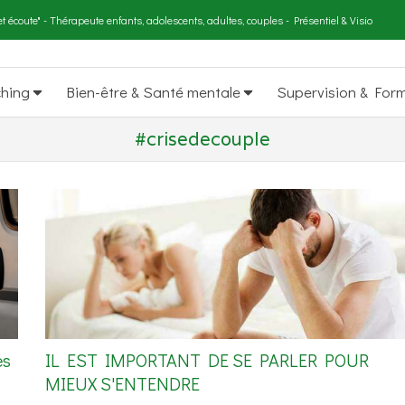
t écoute" - Thérapeute enfants, adolescents, adultes, couples - Présentiel & Visio
ching
Bien-être & Santé mentale
Supervision & For
#crisedecouple
es
IL EST IMPORTANT DE SE PARLER POUR
MIEUX S'ENTENDRE