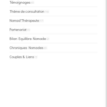
Témoignages
(6)
Thème de consultation
(14)
Nomad'Thérapeute
(17)
Partenariat
(5)
Bilan Equilibre Nomade
(2)
Chroniques Nomades
(6)
Couples & Liens
(1)