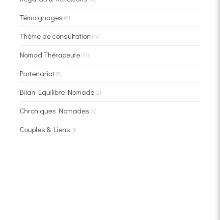
Témoignages
(6)
Thème de consultation
(14)
Nomad'Thérapeute
(17)
Partenariat
(5)
Bilan Equilibre Nomade
(2)
Chroniques Nomades
(6)
Couples & Liens
(1)