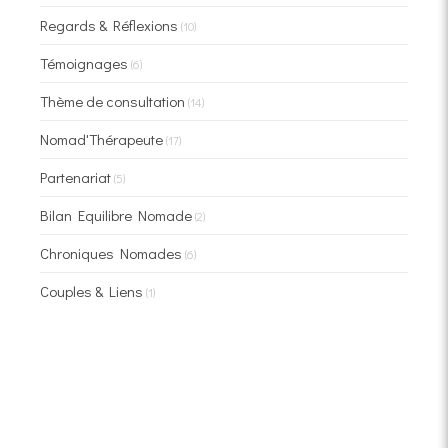
Regards & Réflexions
(10)
Témoignages
(6)
Thème de consultation
(14)
Nomad'Thérapeute
(17)
Partenariat
(5)
Bilan Equilibre Nomade
(2)
Chroniques Nomades
(6)
Couples & Liens
(1)