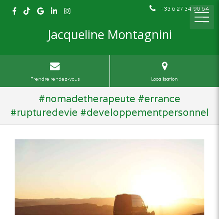
+33 6 27 34 90 64
Jacqueline Montagnini
Prendre rendez-vous
Localisation
#nomadetherapeute #errance
#rupturedevie #developpementpersonnel