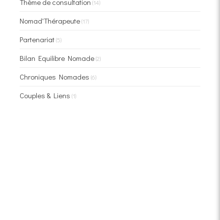
Thème de consultation
(14)
Nomad'Thérapeute
(17)
Partenariat
(5)
Bilan Equilibre Nomade
(2)
Chroniques Nomades
(6)
Couples & Liens
(1)