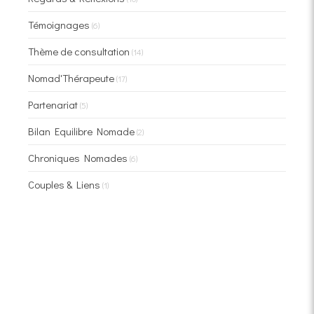
Témoignages
(6)
Thème de consultation
(14)
Nomad'Thérapeute
(17)
Partenariat
(5)
Bilan Equilibre Nomade
(2)
Chroniques Nomades
(6)
Couples & Liens
(1)