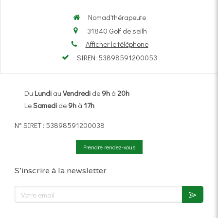
Nomad'thérapeute
31840
Golf de seilh
Afficher le téléphone
SIREN: 53898591200053
Du
Lundi
au
Vendredi
de
9h
à
20h
Le
Samedi
de
9h
à
17h
N° SIRET : 53898591200038
Prendre rendez-vous
S'inscrire à la newsletter
Votre email