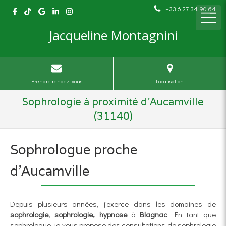
+33 6 27 34 90 64
Jacqueline Montagnini
Prendre rendez-vous
Localisation
Sophrologie à proximité d'Aucamville
(31140)
Sophrologue proche
d'Aucamville
Depuis plusieurs années, j'exerce dans les domaines de
sophrologie
,
sophrologie, hypnose
à
Blagnac
. En tant que
sophrologue, je vous propose des consultations de sophrologie