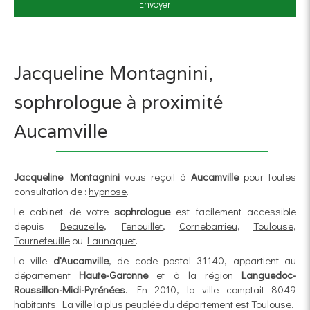
Envoyer
Jacqueline Montagnini,
sophrologue à proximité
Aucamville
Jacqueline Montagnini
vous reçoit à
Aucamville
pour toutes
consultation de :
hypnose
.
Le cabinet de votre
sophrologue
est facilement accessible
depuis
Beauzelle
,
Fenouillet
,
Cornebarrieu
,
Toulouse
,
Tournefeuille
ou
Launaguet
.
La ville
d'Aucamville
, de code postal 31140, appartient au
département
Haute-Garonne
et à la région
Languedoc-
Roussillon-Midi-Pyrénées
. En 2010, la ville comptait 8049
habitants. La ville la plus peuplée du département est Toulouse.