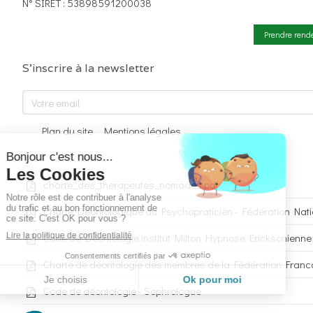
N° SIRET : 53898591200038
Prendre rend
S'inscrire à la newsletter
Votre email
Plan du site
Mentions légales
charte_des_therapeutes_nomades.pdf
Charte Déontologique du Psychopraticien - Fédération Nat
Code de Déontologie institut Milton Hypnose Ericksonienne
Charte de déontologie des membres de la Fédération Fran
Code de déontologie - Sophrologue