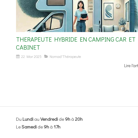
THERAPEUTE HYBRIDE EN CAMPING CAR ET
CABINET
22 Mar 2025
Nomad'Thérapeute
Lire l'ar
Du
Lundi
au
Vendredi
de
9h
à
20h
Le
Samedi
de
9h
à
17h