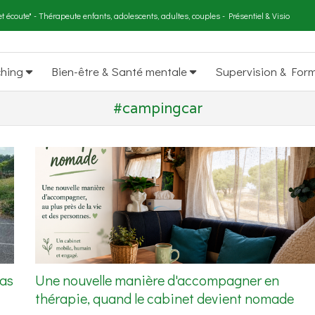
t écoute" - Thérapeute enfants, adolescents, adultes, couples - Présentiel & Visio
ching
Bien-être & Santé mentale
Supervision & For
#campingcar
pas
Une nouvelle manière d'accompagner en
thérapie, quand le cabinet devient nomade