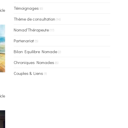
Témoignages
(6)
icle
Thème de consultation
(14)
Nomad'Thérapeute
(17)
Partenariat
(5)
Bilan Equilibre Nomade
(2)
Chroniques Nomades
(6)
Couples & Liens
(1)
icle