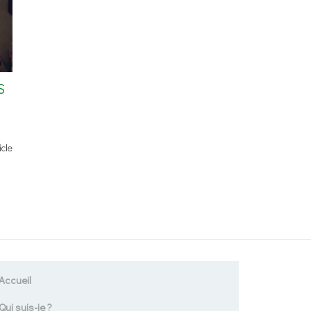
S
icle
Accueil
Qui suis-je ?