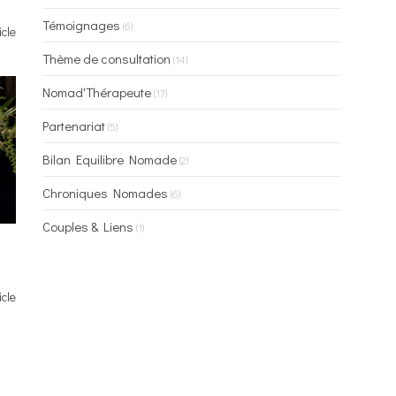
Témoignages
(6)
icle
Thème de consultation
(14)
Nomad'Thérapeute
(17)
Partenariat
(5)
Bilan Equilibre Nomade
(2)
Chroniques Nomades
(6)
Couples & Liens
(1)
icle