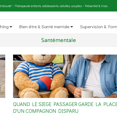
t écoute" - Thérapeute enfants, adolescents, adultes, couples - Présentiel & Visio
ching
Bien-être & Santé mentale
Supervision & For
Santémentale
QUAND LE SIEGE PASSAGER GARDE LA PLAC
D'UN COMPAGNON DISPARU