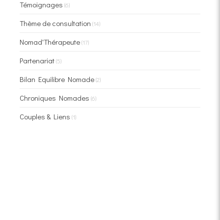
Témoignages
(6)
Thème de consultation
(14)
Nomad'Thérapeute
(17)
Partenariat
(5)
Bilan Equilibre Nomade
(2)
Chroniques Nomades
(6)
Couples & Liens
(1)