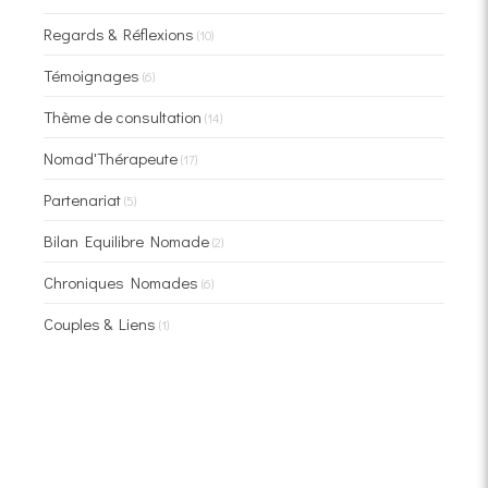
Regards & Réflexions
(10)
Témoignages
(6)
Thème de consultation
(14)
Nomad'Thérapeute
(17)
Partenariat
(5)
Bilan Equilibre Nomade
(2)
Chroniques Nomades
(6)
Couples & Liens
(1)