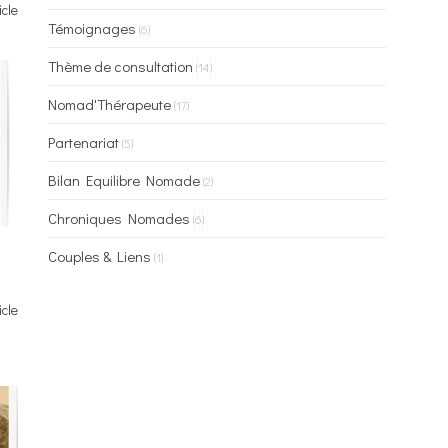
icle
Témoignages
(6)
Thème de consultation
(14)
Nomad'Thérapeute
(17)
Partenariat
(5)
Bilan Equilibre Nomade
(2)
Chroniques Nomades
(6)
Couples & Liens
(1)
icle