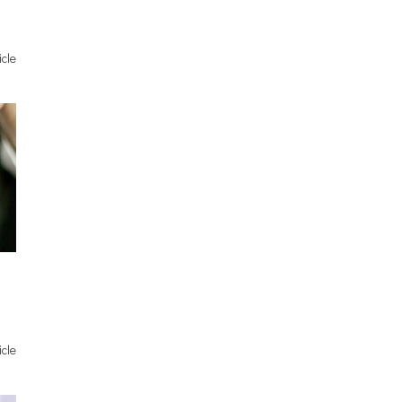
icle
icle