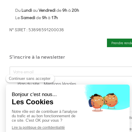
Du
Lundi
au
Vendredi
de
9h
à
20h
Le
Samedi
de
9h
à
17h
N° SIRET : 53898591200038
Prendre rend
S'inscrire à la newsletter
Votre email
Plan du site
Mentions légales
charte_des_therapeutes_nomades.pdf
Charte Déontologique du Psychopraticien - Fédération Nat
Code de Déontologie institut Milton Hypnose Ericksonienne