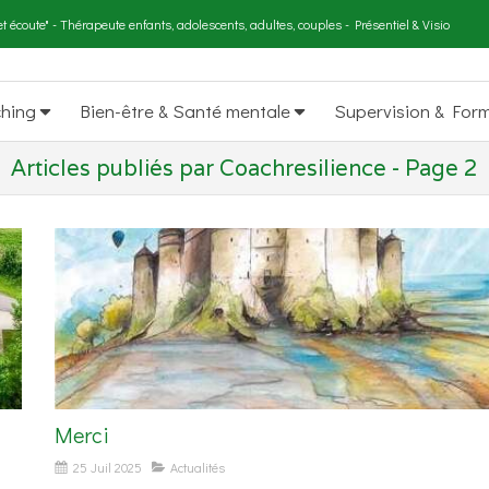
t écoute" - Thérapeute enfants, adolescents, adultes, couples - Présentiel & Visio
ching
Bien-être & Santé mentale
Supervision & For
Articles publiés par Coachresilience - Page 2
Merci
25 Juil 2025
Actualités