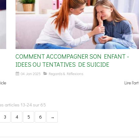
COMMENT ACCOMPAGNER SON ENFANT -
IDEES OU TENTATIVES DE SUICIDE
04 Jan 2025
Regards & Réflexions
ticle
Lire l'art
s articles 13-24 sur 65
3
4
5
6