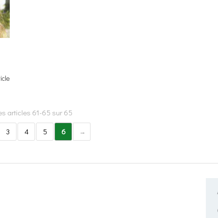
ticle
s articles 61-65 sur 65
3
4
5
6