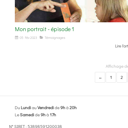
Mon portrait - épisode 1
05 Fév 2023
Témoignages
Lire l'ar
Affichage de
1
2
Du
Lundi
au
Vendredi
de
9h
à
20h
Le
Samedi
de
9h
à
17h
N° SIRET : 53898591200038